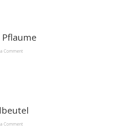
f Pflaume
 a Comment
dbeutel
 a Comment