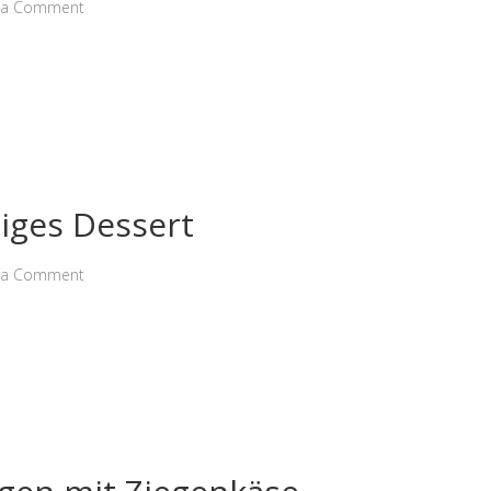
 a Comment
iges Dessert
 a Comment