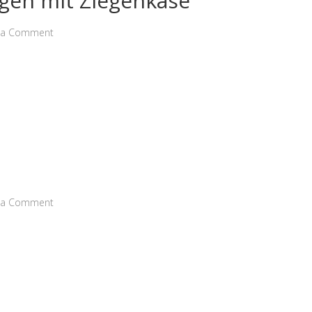
igen mit Ziegenkäse
 a Comment
 a Comment