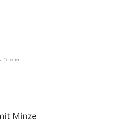
s
 a Comment
mit Minze