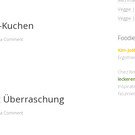
Milchmä
Veggie 
Veggie 
-Kuchen
Foodi
 a Comment
Kim-Joël
Ergother
Chez Kim-
leckeren
Inspirat
faszinie
t Überraschung
 a Comment