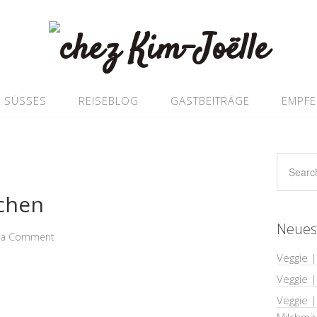
SÜSSES
REISEBLOG
GASTBEITRÄGE
EMPF
uchen
Neues
 a Comment
Veggie |
Veggie 
Veggie |