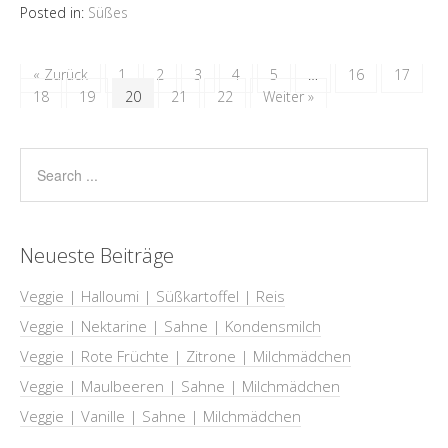
Posted in:
Süßes
« Zurück
1
2
3
4
5
…
16
17
18
19
20
21
22
Weiter »
Neueste Beiträge
Veggie | Halloumi | Süßkartoffel | Reis
Veggie | Nektarine | Sahne | Kondensmilch
Veggie | Rote Früchte | Zitrone | Milchmädchen
Veggie | Maulbeeren | Sahne | Milchmädchen
Veggie | Vanille | Sahne | Milchmädchen