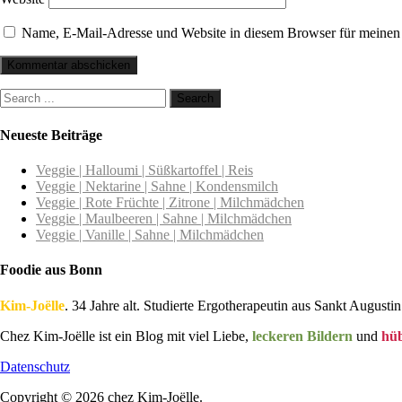
Name, E-Mail-Adresse und Website in diesem Browser für meinen
Neueste Beiträge
Veggie | Halloumi | Süßkartoffel | Reis
Veggie | Nektarine | Sahne | Kondensmilch
Veggie | Rote Früchte | Zitrone | Milchmädchen
Veggie | Maulbeeren | Sahne | Milchmädchen
Veggie | Vanille | Sahne | Milchmädchen
Foodie aus Bonn
Kim-Joëlle
. 34 Jahre alt. Studierte Ergotherapeutin aus Sankt Augustin
Chez Kim-Joëlle ist ein Blog mit viel Liebe,
leckeren Bildern
und
hü
Datenschutz
Copyright © 2026 chez Kim-Joëlle.