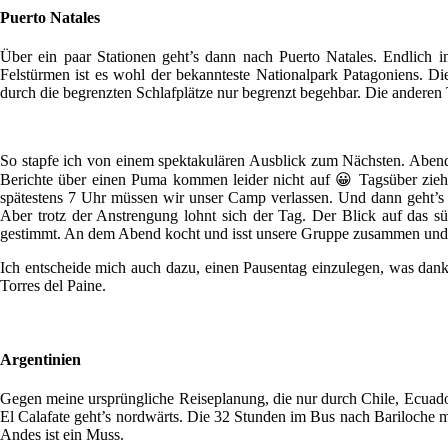
Puerto Natales
Über ein paar Stationen geht’s dann nach Puerto Natales. Endlich 
Felstürmen ist es wohl der bekannteste Nationalpark Patagoniens. Di
durch die begrenzten Schlafplätze nur begrenzt begehbar. Die anderen 
So stapfe ich von einem spektakulären Ausblick zum Nächsten. Abend
Berichte über einen Puma kommen leider nicht auf 😀 Tagsüber zie
spätestens 7 Uhr müssen wir unser Camp verlassen. Und dann geht’s 
Aber trotz der Anstrengung lohnt sich der Tag. Der Blick auf das s
gestimmt. An dem Abend kocht und isst unsere Gruppe zusammen und w
Ich entscheide mich auch dazu, einen Pausentag einzulegen, was dank
Torres del Paine.
Argentinien
Gegen meine ursprüngliche Reiseplanung, die nur durch Chile, Ecuador
El Calafate geht’s nordwärts. Die 32 Stunden im Bus nach Bariloche m
Andes ist ein Muss.