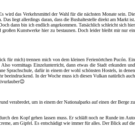
 wird das Verkehrsmittel der Wahl für die nächsten Monate sein. Die
s liegt allerdings daran, dass die Bushaltestelle direkt am Markt ist.
ch dann bin ich endlich angekommen. Tatsächlich schleicht sich hier
d großen Kunstwerke hier zu bestaunen. Doch leider bleibt mir nur ein
tück für mich) trennen mich von dem kleinen Ferienörtchen Pucón. Ein
Also vormittags Einzelunterricht, dann etwas die Stadt erkunden und
e Sprachschule, dafür in einem der wohl schönsten Hostels, in denen
hr beeindruckend. In der Woche muss ich diesen Vulkan natürlich auch
tivurlauber😉
und verabredet, um in einem der Nationalparks auf einen der Berge zu
l durch den Kopf gehen lassen muss. Er schläft noch ne Runde im Auto
reme, am Gipfel. Es entschädigt wie immer für alles. Der Blick auf die