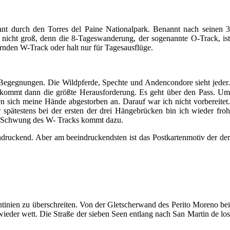
ant durch den Torres del Paine Nationalpark. Benannt nach seinen 3
h nicht groß, denn die 8-Tageswanderung, der sogenannte O-Track, ist
ernden W-Track oder halt nur für Tagesausflüge.
Begegnungen. Die Wildpferde, Spechte und Andencondore sieht jeder.
 kommt dann die größte Herausforderung. Es geht über den Pass. Um
 sich meine Hände abgestorben an. Darauf war ich nicht vorbereitet.
spätestens bei der ersten der drei Hängebrücken bin ich wieder froh
er Schwung des W- Tracks kommt dazu.
ndruckend. Aber am beeindruckendsten ist das Postkartenmotiv der der
ntinien zu überschreiten. Von der Gletscherwand des Perito Moreno bei
ieder wett. Die Straße der sieben Seen entlang nach San Martin de los