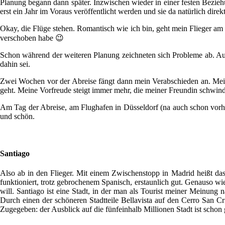
Planung begann dann später. Inzwischen wieder in einer festen Bezieh
erst ein Jahr im Voraus veröffentlicht werden und sie da natürlich di
Okay, die Flüge stehen. Romantisch wie ich bin, geht mein Flieger am 
verschoben habe 😉
Schon während der weiteren Planung zeichneten sich Probleme ab. Auf
dahin sei.
Zwei Wochen vor der Abreise fängt dann mein Verabschieden an. Meine
geht. Meine Vorfreude steigt immer mehr, die meiner Freundin schwin
Am Tag der Abreise, am Flughafen in Düsseldorf (na auch schon vorhe
und schön.
Santiago
Also ab in den Flieger. Mit einem Zwischenstopp in Madrid heißt das 
funktioniert, trotz gebrochenem Spanisch, erstaunlich gut. Genauso wie
will. Santiago ist eine Stadt, in der man als Tourist meiner Meinung
Durch einen der schöneren Stadtteile Bellavista auf den Cerro San 
Zugegeben: der Ausblick auf die fünfeinhalb Millionen Stadt ist schon 