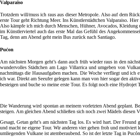
Valparaiso
Trotzdem will/muss ich raus aus dieser Metropole. Also auf dem Rüc
erste Tour geht Richtung Meer. Ins Künstlerstädtchen Valparaiso. Hier
Also kämpfe ich mich durch Menschen, Hühner, Avocados, Kleidung und
im Künstlerviertel auch das erste Mal das Gefühl des Angekommenseins
Tag, denn am Abend geht mein Bus zurück nach Santiago.
Pućon
Am nächsten Morgen geht’s dann auch früh wieder raus in den nächste
wundervolles Städtchen am Lago Villarrica und umgeben von Vulkanen.
nachmittags die Hausaufgaben machen. Die Woche verfliegt und ich e
ich war. Direkt am Seeufer gelegen kann man von hier sogar den aktiv
besteigen und buche so meine erste Tour. Es folgt noch eine Hydrojet 
Die Wanderung wird spontan an meinem vorletzten Abend geplant. Bei e
steigen. Am gleichen Abend schließen sich noch zwei Mädels diesen V
Gesagt, Getan geht’s am nächsten Tag los. Es wird hart. Der Freund 
und macht ne eigene Tour. Wir anderen vier gehen froh und motiviert lo
umliegenden Vulkane ist atemberaubend. So ist der letzte Tag in Pucón