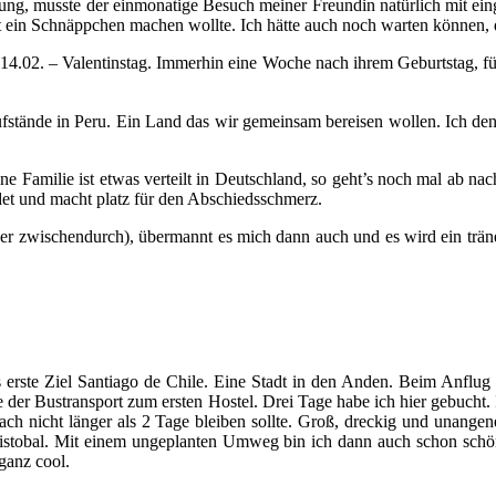
ung, musste der einmonatige Besuch meiner Freundin natürlich mit eing
rekt ein Schnäppchen machen wollte. Ich hätte auch noch warten können,
14.02. – Valentinstag. Immerhin eine Woche nach ihrem Geburtstag, für
stände in Peru. Ein Land das wir gemeinsam bereisen wollen. Ich denk
 Familie ist etwas verteilt in Deutschland, so geht’s noch mal ab na
det und macht platz für den Abschiedsschmerz.
r zwischendurch), übermannt es mich dann auch und es wird ein träne
erste Ziel Santiago de Chile. Eine Stadt in den Anden. Beim Anflug f
 der Bustransport zum ersten Hostel. Drei Tage habe ich hier gebucht. I
 nach nicht länger als 2 Tage bleiben sollte. Groß, dreckig und unan
Cristobal. Mit einem ungeplanten Umweg bin ich dann auch schon sch
ganz cool.