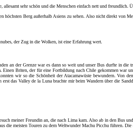
e, allesamt sehr schön und die Menschen einfach nett und freundlich. 
n höchsten Berg außerhalb Asiens zu sehen. Also nicht direkt von Men
 nubes, der Zug in die Wolken, ist eine Erfahrung wert.
den an der Grenze war es dann so weit und unser Bus durfte in die t
m. Einen Briten, der für eine Fortbildung nach Chile gekommen war u
konnten wir so die Schönheit der Atacamawüste bewundern. Von den G
erst das Valley de la Luna brachte mir beim Wandern über die Sanddü
Besuch meiner Freundin an, die nach Lima kam. Also ab in den Bus un
er aus die meisten Touren zu dem Weltwunder Machu Picchu führen. Di