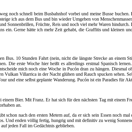
kweg noch schnell beim Busbahnhof vorbei und meine Busse buchen. Es
 steige ich aus dem Bus und bin wieder Umgeben von Menschenmassen. Da
 Sonnenbrillen, Früchte, Reis und noch viel mehr Waren hindurch. Do
 ein. Gerne hätte ich mehr Zeit gehabt, die Graffitis und kleinen un
n Bus. 10 Stunden Fahrt (nein, nicht die längste Strecke an einem S
 Die erste Woche hier heißt es allerdings erstmal Spanisch lernen. 
ntscheide mich noch eine Woche in Pucón dran zu hängen. Diesmal ohn
en Vulkan Villarrica in der Nacht glühen und Rauch spucken sehen. Se
Tour und eine selbst geplante Wanderung. Pucón ist ein Paradies für Ak
inem Bier. Mit Franz. Er hat sich für den nächsten Tag mit einem Fre
orhaben an.
gibt schon nach den ersten Metern auf, da er sich sein Essen noch ma
s. Und enden völlig fertig, hungrig und mit definitiv zu wenig Sonnenc
 auf jeden Fall im Gedächtnis geblieben.