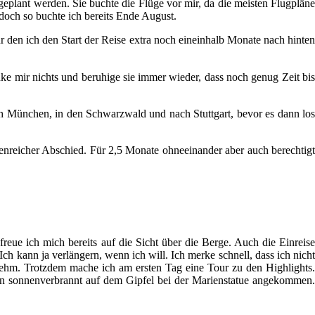
eplant werden. Sie buchte die Flüge vor mir, da die meisten Flugpläne
 doch so buchte ich bereits Ende August.
 den ich den Start der Reise extra noch eineinhalb Monate nach hinten
e mir nichts und beruhige sie immer wieder, dass noch genug Zeit bis
ch München, in den Schwarzwald und nach Stuttgart, bevor es dann los
nreicher Abschied. Für 2,5 Monate ohneeinander aber auch berechtigt
reue ich mich bereits auf die Sicht über die Berge. Auch die Einreise
ch kann ja verlängern, wenn ich will. Ich merke schnell, dass ich nicht
genehm. Trotzdem mache ich am ersten Tag eine Tour zu den Highlights.
ön sonnenverbrannt auf dem Gipfel bei der Marienstatue angekommen.