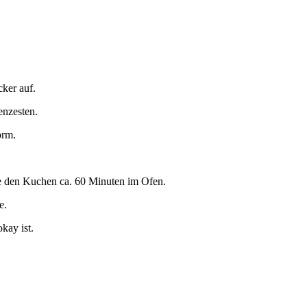
ker auf.
enzesten.
orm.
e den Kuchen ca. 60 Minuten im Ofen.
e.
kay ist.