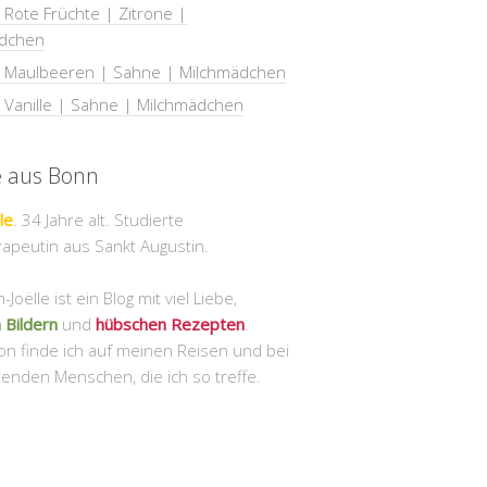
 Rote Früchte | Zitrone |
dchen
| Maulbeeren | Sahne | Milchmädchen
| Vanille | Sahne | Milchmädchen
e aus Bonn
le
. 34 Jahre alt. Studierte
apeutin aus Sankt Augustin.
Joëlle ist ein Blog mit viel Liebe,
 Bildern
und
hübschen Rezepten
.
ion finde ich auf meinen Reisen und bei
renden Menschen, die ich so treffe.