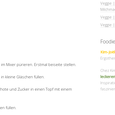
Veggie |
Milchmä
Veggie 
Veggie 
Foodi
Kim-Joël
Ergother
m Mixer pürieren. Erstmal beiseite stellen.
Chez Kim-
leckeren
in kleine Gläschen füllen.
Inspirat
faszinie
hote und Zucker in einen Topf mit einem
n füllen.