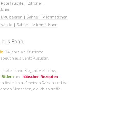
 Rote Früchte | Zitrone |
dchen
| Maulbeeren | Sahne | Milchmädchen
| Vanille | Sahne | Milchmädchen
e aus Bonn
le
. 34 Jahre alt. Studierte
apeutin aus Sankt Augustin.
Joëlle ist ein Blog mit viel Liebe,
 Bildern
und
hübschen Rezepten
.
ion finde ich auf meinen Reisen und bei
renden Menschen, die ich so treffe.