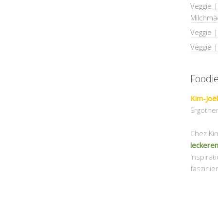
Veggie |
Milchmä
Veggie 
Veggie 
Foodi
Kim-Joël
Ergother
Chez Kim-
leckeren
Inspirat
faszinie