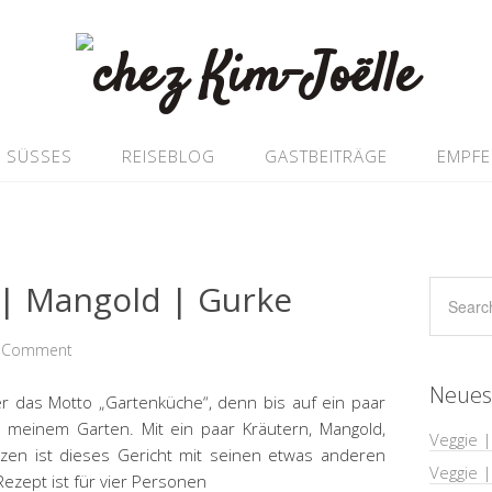
SÜSSES
REISEBLOG
GASTBEITRÄGE
EMPF
| Mangold | Gurke
a Comment
Neues
nter das Motto „Gartenküche“, denn bis auf ein paar
s meinem Garten. Mit ein paar Kräutern, Mangold,
Veggie |
en ist dieses Gericht mit seinen etwas anderen
Veggie 
ezept ist für vier Personen