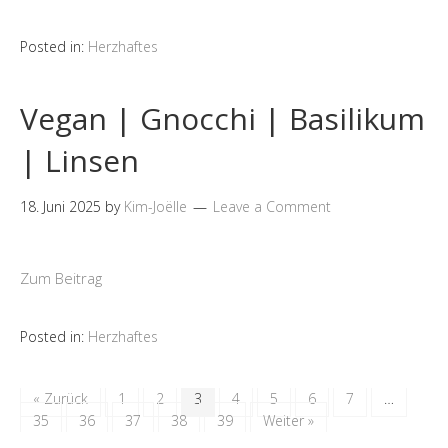
Posted in:
Herzhaftes
Vegan | Gnocchi | Basilikum
| Linsen
18. Juni 2025
by
Kim-Joëlle
Leave a Comment
Zum Beitrag
Posted in:
Herzhaftes
« Zurück
1
2
3
4
5
6
7
…
35
36
37
38
39
Weiter »