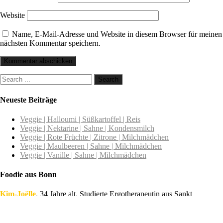
Website
Name, E-Mail-Adresse und Website in diesem Browser für meinen
nächsten Kommentar speichern.
Neueste Beiträge
Veggie | Halloumi | Süßkartoffel | Reis
Veggie | Nektarine | Sahne | Kondensmilch
Veggie | Rote Früchte | Zitrone | Milchmädchen
Veggie | Maulbeeren | Sahne | Milchmädchen
Veggie | Vanille | Sahne | Milchmädchen
Foodie aus Bonn
Kim-Joëlle
. 34 Jahre alt. Studierte Ergotherapeutin aus Sankt
Augustin.
Chez Kim-Joëlle ist ein Blog mit viel Liebe,
leckeren Bildern
und