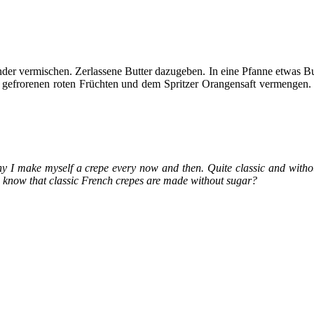
nder vermischen. Zerlassene Butter dazugeben. In eine Pfanne etwas B
gefrorenen roten Früchten und dem Spritzer Orangensaft vermengen. 
why I make myself a crepe every now and then. Quite classic and without 
u know that classic French crepes are made without sugar?