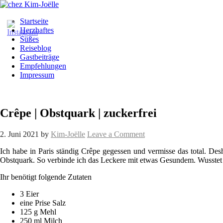
Startseite
Herzhaftes
Süßes
Reiseblog
Gastbeiträge
Empfehlungen
Impressum
Crêpe | Obstquark | zuckerfrei
2. Juni 2021
by
Kim-Joëlle
Leave a Comment
Ich habe in Paris ständig Crêpe gegessen und vermisse das total. De
Obstquark. So verbinde ich das Leckere mit etwas Gesundem. Wusstet i
Ihr benötigt folgende Zutaten
3 Eier
eine Prise Salz
125 g Mehl
250 ml Milch