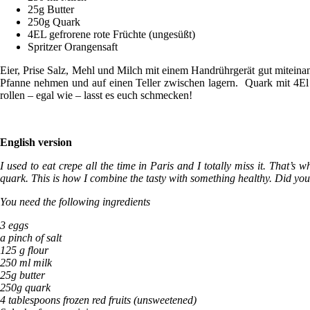
25g Butter
250g Quark
4EL gefrorene rote Früchte (ungesüßt)
Spritzer Orangensaft
Eier, Prise Salz, Mehl und Milch mit einem Handrührgerät gut miteina
Pfanne nehmen und auf einen Teller zwischen lagern. Quark mit 4El 
rollen – egal wie – lasst es euch schmecken!
English version
I used to eat crepe all the time in Paris and I totally miss it. That’s 
quark. This is how I combine the tasty with something healthy. Did yo
You need the following ingredients
3 eggs
a pinch of salt
125 g flour
250 ml milk
25g butter
250g quark
4 tablespoons frozen red fruits (unsweetened)