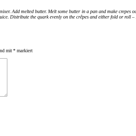
 mixer. Add melted butter. Melt some butter in a pan and make crepes out
uice. Distribute the quark evenly on the crêpes and either fold or roll –
ind mit
*
markiert