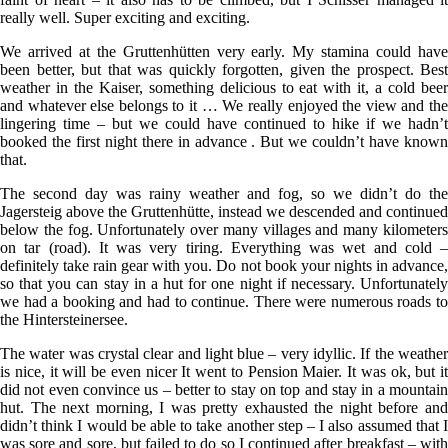
really well. Super exciting and exciting.
We arrived at the Gruttenhütten very early. My stamina could have
been better, but that was quickly forgotten, given the prospect. Best
weather in the Kaiser, something delicious to eat with it, a cold beer
and whatever else belongs to it … We really enjoyed the view and the
lingering time – but we could have continued to hike if we hadn’t
booked the first night there in advance . But we couldn’t have known
that.
The second day was rainy weather and fog, so we didn’t do the
Jagersteig above the Gruttenhütte, instead we descended and continued
below the fog. Unfortunately over many villages and many kilometers
on tar (road). It was very tiring. Everything was wet and cold –
definitely take rain gear with you. Do not book your nights in advance,
so that you can stay in a hut for one night if necessary. Unfortunately
we had a booking and had to continue. There were numerous roads to
the Hintersteinersee.
The water was crystal clear and light blue – very idyllic. If the weather
is nice, it will be even nicer It went to Pension Maier. It was ok, but it
did not even convince us – better to stay on top and stay in a mountain
hut. The next morning, I was pretty exhausted the night before and
didn’t think I would be able to take another step – I also assumed that I
was sore and sore, but failed to do so I continued after breakfast – with