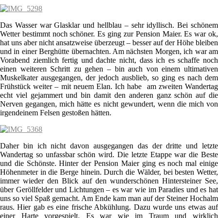
Das Wasser war Glasklar und hellblau – sehr idyllisch. Bei schönem
Wetter bestimmt noch schöner. Es ging zur Pension Maier. Es war ok,
hat uns aber nicht ansatzweise überzeugt – besser auf der Höhe bleiben
und in einer Berghütte übernachten. Am nächsten Morgen, ich war am
Vorabend ziemlich fertig und dachte nicht, dass ich es schaffe noch
einen weiteren Schritt zu gehen – bin auch von einem ultimativen
Muskelkater ausgegangen, der jedoch ausblieb, so ging es nach dem
Frühstück weiter – mit neuem Elan. Ich habe am zweiten Wandertag
echt viel gejammert und bin damit den anderen ganz schön auf die
Nerven gegangen, mich hätte es nicht gewundert, wenn die mich von
irgendeinem Felsen gestoßen hätten.
Daher bin ich nicht davon ausgegangen das der dritte und letzte
Wandertag so unfassbar schön wird. Die letzte Etappe war die Beste
und die Schönste. Hinter der Pension Maier ging es noch mal einige
Höhenmeter in die Berge hinein. Durch die Wälder, bei besten Wetter,
immer wieder den Blick auf den wunderschönen Hintersteiner See,
über Geröllfelder und Lichtungen – es war wie im Paradies und es hat
uns so viel Spaß gemacht. Am Ende kam man auf der Steiner Hochalm
raus. Hier gab es eine frische Abkühlung. Dazu wurde uns etwas auf
einer Harte vorgespielt. Es war wie im Traum und wirklich