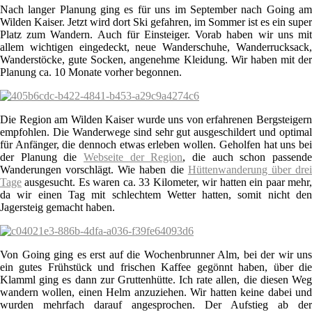
Nach langer Planung ging es für uns im September nach Going am
Wilden Kaiser. Jetzt wird dort Ski gefahren, im Sommer ist es ein super
Platz zum Wandern. Auch für Einsteiger. Vorab haben wir uns mit
allem wichtigen eingedeckt, neue Wanderschuhe, Wanderrucksack,
Wanderstöcke, gute Socken, angenehme Kleidung. Wir haben mit der
Planung ca. 10 Monate vorher begonnen.
Die Region am Wilden Kaiser wurde uns von erfahrenen Bergsteigern
empfohlen. Die Wanderwege sind sehr gut ausgeschildert und optimal
für Anfänger, die dennoch etwas erleben wollen. Geholfen hat uns bei
der Planung die
Webseite der Region
, die auch schon passend
Wanderungen vorschlägt. Wie haben die
Hüttenwanderung über dre
Tage
ausgesucht. Es waren ca. 33 Kilometer, wir hatten ein paar mehr,
da wir einen Tag mit schlechtem Wetter hatten, somit nicht den
Jagersteig gemacht haben.
Von Going ging es erst auf die Wochenbrunner Alm, bei der wir uns
ein gutes Frühstück und frischen Kaffee gegönnt haben, über die
Klamml ging es dann zur Gruttenhütte. Ich rate allen, die diesen Weg
wandern wollen, einen Helm anzuziehen. Wir hatten keine dabei und
wurden mehrfach darauf angesprochen. Der Aufstieg ab der