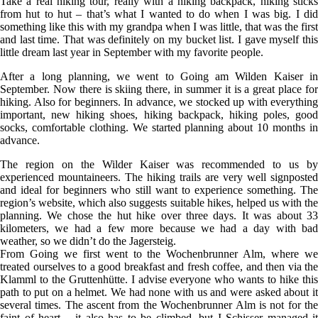
Take a real hiking tour, really with a hiking backpack, hiking sticks
from hut to hut – that’s what I wanted to do when I was big. I did
something like this with my grandpa when I was little, that was the first
and last time. That was definitely on my bucket list. I gave myself this
little dream last year in September with my favorite people.
After a long planning, we went to Going am Wilden Kaiser in
September. Now there is skiing there, in summer it is a great place for
hiking. Also for beginners. In advance, we stocked up with everything
important, new hiking shoes, hiking backpack, hiking poles, good
socks, comfortable clothing. We started planning about 10 months in
advance.
The region on the Wilder Kaiser was recommended to us by
experienced mountaineers. The hiking trails are very well signposted
and ideal for beginners who still want to experience something. The
region’s website, which also suggests suitable hikes, helped us with the
planning. We chose the hut hike over three days. It was about 33
kilometers, we had a few more because we had a day with bad
weather, so we didn’t do the Jagersteig.
From Going we first went to the Wochenbrunner Alm, where we
treated ourselves to a good breakfast and fresh coffee, and then via the
Klamml to the Gruttenhütte. I advise everyone who wants to hike this
path to put on a helmet. We had none with us and were asked about it
several times. The ascent from the Wochenbrunner Alm is not for the
faint of heart – it also has to be climbed, but I Schisser managed it