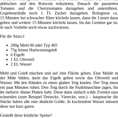
ablöschen und den Rotwein reduzieren. Danach die passierten
Tomaten und die Cherrytomaten dazugeben und unterrühren.
Gegebenenfalls noch 1 TL Zucker dazugeben. Bolognese ca.
15 Minuten bei schwacher Hitze köcheln lassen, dann die Linsen dazu
geben und weitere 15 Minuten köcheln lassen, bis das Gemüse gar ist.
Je nach Vorliebe noch etwas nachwürzen.
Für die Stracci
200g Mehl 00 oder Typ 405
75g feinen Hartweizengrieß
6 Eigelb
1 EL Olivenöl
2 EL Wasser
Mehl und Grieß mischen und auf eine Fläche geben. Eine Mulde in
der Mitte bilden, darin das Eigelb geben sowie das Olivenöl und
Wasser. Mit den Händen zu einen glatten Teig kneten. Der Teig muss
ein paar Minuten ruhen. Den Teig durch die Nudelmaschine jagen, bis
ihr mehrere dünne Platten habt. Diese dann einfach wilde Formen raus
schneiden (zum Beispiel Dreiecke, Vierecke, usw.) – hauptsache die
Stücke haben alle eine ähnliche Größe. In kochendem Wasser müssen
diese nur kurz garen.
Genießt diese köstliche Speise?