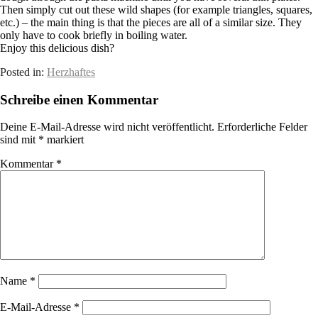
Then simply cut out these wild shapes (for example triangles, squares,
etc.) – the main thing is that the pieces are all of a similar size. They
only have to cook briefly in boiling water.
Enjoy this delicious dish?
Posted in:
Herzhaftes
Schreibe einen Kommentar
Deine E-Mail-Adresse wird nicht veröffentlicht.
Erforderliche Felder
sind mit
*
markiert
Kommentar
*
Name
*
E-Mail-Adresse
*