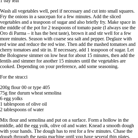
1 bay leaf
Wash all vegetables well, peel if necessary and cut into small squares.
Fry the onions in a saucepan for a few minutes. Add the sliced ​​
vegetables and a teaspoon of sugar and also briefly fry. Make space in
the middle of the pot for 2 teaspoons of tomato paste (I always use the
Oro di Parma – it has the best taste), brown it and stir well for a few
more minutes. Season with coarse sea salt and pepper. Deglaze with
red wine and reduce the red wine. Then add the mashed tomatoes and
cherry tomatoes and stir in. If necessary, add 1 teaspoon of sugar. Let
the Bolognese simmer on low heat for about 15 minutes, then add the
lentils and simmer for another 15 minutes until the vegetables are
cooked. Depending on your preference, add some seasoning.
For the stracci
200g flour 00 or type 405
75g fine durum wheat semolina
6 egg yolks
1 tablespoon of olive oil
2 tablespoons of water
Mix flour and semolina and put on a surface. Form a hollow in the
middle, add the egg yolk, olive oil and water. Knead a smooth dough
with your hands. The dough has to rest for a few minutes. Chase the
dough through the pasta machine until you have several thin plates.