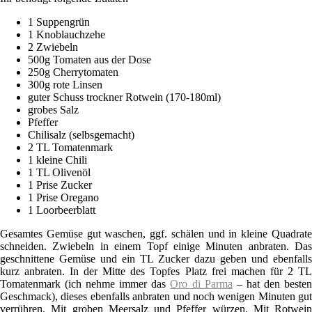
1 Suppengrün
1 Knoblauchzehe
2 Zwiebeln
500g Tomaten aus der Dose
250g Cherrytomaten
300g rote Linsen
guter Schuss trockner Rotwein (170-180ml)
grobes Salz
Pfeffer
Chilisalz (selbsgemacht)
2 TL Tomatenmark
1 kleine Chili
1 TL Olivenöl
1 Prise Zucker
1 Prise Oregano
1 Loorbeerblatt
Gesamtes Gemüse gut waschen, ggf. schälen und in kleine Quadrate
schneiden. Zwiebeln in einem Topf einige Minuten anbraten. Das
geschnittene Gemüse und ein TL Zucker dazu geben und ebenfalls
kurz anbraten. In der Mitte des Topfes Platz frei machen für 2 TL
Tomatenmark (ich nehme immer das
Oro di Parma
– hat den beste
Geschmack), dieses ebenfalls anbraten und noch wenigen Minuten gut
verrühren. Mit groben Meersalz und Pfeffer würzen. Mit Rotwein