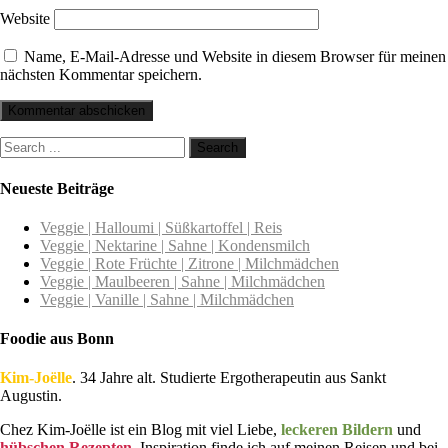
Website
Name, E-Mail-Adresse und Website in diesem Browser für meinen
nächsten Kommentar speichern.
Neueste Beiträge
Veggie | Halloumi | Süßkartoffel | Reis
Veggie | Nektarine | Sahne | Kondensmilch
Veggie | Rote Früchte | Zitrone | Milchmädchen
Veggie | Maulbeeren | Sahne | Milchmädchen
Veggie | Vanille | Sahne | Milchmädchen
Foodie aus Bonn
Kim-Joëlle
. 34 Jahre alt. Studierte Ergotherapeutin aus Sankt
Augustin.
Chez Kim-Joëlle ist ein Blog mit viel Liebe,
leckeren Bildern
und
hübschen Rezepten
. Inspiration finde ich auf meinen Reisen und bei