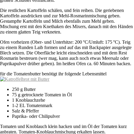
großen Schüssel vermischen.
Die restlichen Kartoffeln schälen, und fein reiben. Die geriebenen
Kartoffeln ausdrücken und zur Mehl-Rosmarinmischung geben.
Gestampfte Kartoffeln und Milch ebenfalls zum Mehl geben.
Mischung erst mit den Knethaken des Mixers, danach mit den Händen
zu einem glatten Teig verkneten.
Ofen vorheizen (Ober- und Unterhitze: 200 °C/Umluft: 175 °C). Teig
zu einem Runden Laib formen und auf das mit Backpapier ausgelegte
Blech setzen. Die Oberfläche leicht einschneiden und mit dem Rest
Rosmarin bestreuen (wer mag, kann auch noch etwas Meersalz oder
Paprikapulver drüber geben). Im heißen Ofen ca. 60 Minuten backen.
für die Tomatenbutter benötigt ihr folgende Lebensmittel
250 g Butter
75 g getrocknete Tomaten in Öl
1 Knoblauchzehe
1-2 EL Tomatenmark
Salz & Pfeffer
Paprika- oder Chilipulver
Tomaten und Knoblauch klein hacken und im Öl der Tomaten kurz
anbraten. Tomaten-Knoblauchmischung erkalten lassen.