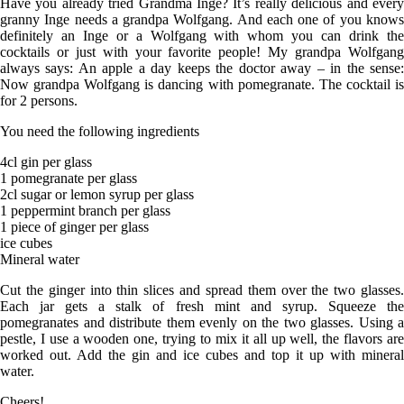
Have you already tried Grandma Inge? It’s really delicious and every
granny Inge needs a grandpa Wolfgang. And each one of you knows
definitely an Inge or a Wolfgang with whom you can drink the
cocktails or just with your favorite people! My grandpa Wolfgang
always says: An apple a day keeps the doctor away – in the sense:
Now grandpa Wolfgang is dancing with pomegranate. The cocktail is
for 2 persons.
You need the following ingredients
4cl gin per glass
1 pomegranate per glass
2cl sugar or lemon syrup per glass
1 peppermint branch per glass
1 piece of ginger per glass
ice cubes
Mineral water
Cut the ginger into thin slices and spread them over the two glasses.
Each jar gets a stalk of fresh mint and syrup. Squeeze the
pomegranates and distribute them evenly on the two glasses. Using a
pestle, I use a wooden one, trying to mix it all up well, the flavors are
worked out. Add the gin and ice cubes and top it up with mineral
water.
Cheers!