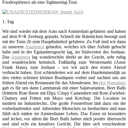
Foodexpirience als eine Sightseeing-Tour.
1. Tag
Wir sind wieder mit dem Auto nach Amsterdam gefahren und haben
auf dem P+R Zeeburg geparkt. Schnell die Bahntickets besorgt und
mit der Tram 26 zum Hauptbahnhof gefahren. Zu Fuß sind wir dann
zu unserem
Apartment
gelaufen, welches ich über Airbnb gebucht
habe und in der Egalantiersgracht lag, im Südwesten des Jordaan.
Das
Apartment
lag wunderschön direkt an der Gracht, sehr ruhig
und wunderschön heimisch. Fußläufig zum Westermarkt (Anne
Frank Haus), zum Jordaan – wo wir auch den ersten Abend
verbracht haben. Erst schlenderten wir auf dem Haarlemmerdijk an
den vielen schönen kleinen Boutiquen vorbei und suchten uns am
frühen Abend ein Restaurant für das Abendessen. Im
Het Warenhuis
gab es für uns dann Lammsteak mit einer Salatvariation, Beet Balls
(frittierte Rote Beete mit Dip), Crispy Camembert mit Rote-Zwiebel-
Chutney und Fritten mit Mayo und Ketchup. Die Location ist
modern im Industriechic. Die große Fensterfront lädt dazu ein die
vorbeilaufenden und -fahrenden Menschen zu beobachten und man
fühlt sich mitten im Amsterdamer Leben. Das Essen ist besonders
und lecker, vor allem die Beet Balls haben mich positiv überrascht
und sind echt ein kreatives Gericht. Die Idee sich verschiedene