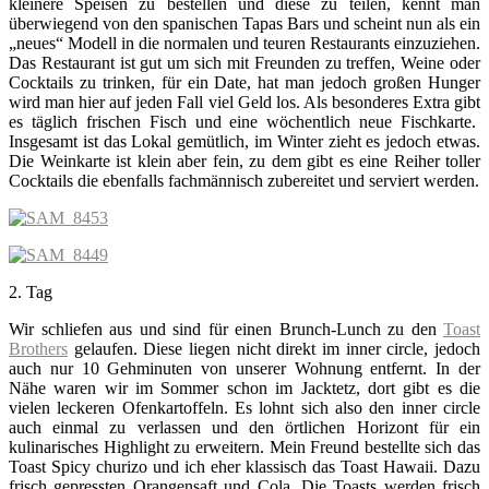
kleinere Speisen zu bestellen und diese zu teilen, kennt man
überwiegend von den spanischen Tapas Bars und scheint nun als ein
„neues“ Modell in die normalen und teuren Restaurants einzuziehen.
Das Restaurant ist gut um sich mit Freunden zu treffen, Weine oder
Cocktails zu trinken, für ein Date, hat man jedoch großen Hunger
wird man hier auf jeden Fall viel Geld los. Als besonderes Extra gibt
es täglich frischen Fisch und eine wöchentlich neue Fischkarte.
Insgesamt ist das Lokal gemütlich, im Winter zieht es jedoch etwas.
Die Weinkarte ist klein aber fein, zu dem gibt es eine Reiher toller
Cocktails die ebenfalls fachmännisch zubereitet und serviert werden.
2. Tag
Wir schliefen aus und sind für einen Brunch-Lunch zu den
Toast
Brothers
gelaufen. Diese liegen nicht direkt im inner circle, jedoch
auch nur 10 Gehminuten von unserer Wohnung entfernt. In der
Nähe waren wir im Sommer schon im Jacktetz, dort gibt es die
vielen leckeren Ofenkartoffeln. Es lohnt sich also den inner circle
auch einmal zu verlassen und den örtlichen Horizont für ein
kulinarisches Highlight zu erweitern. Mein Freund bestellte sich das
Toast Spicy churizo und ich eher klassisch das Toast Hawaii. Dazu
frisch gepressten Orangensaft und Cola. Die Toasts werden frisch