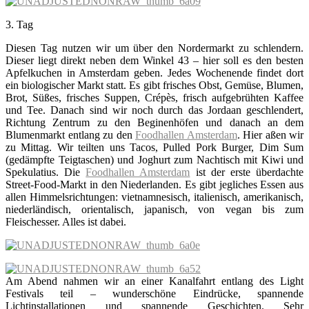
3. Tag
Diesen Tag nutzen wir um über den Nordermarkt zu schlendern.
Dieser liegt direkt neben dem Winkel 43 – hier soll es den besten
Apfelkuchen in Amsterdam geben. Jedes Wochenende findet dort
ein biologischer Markt statt. Es gibt frisches Obst, Gemüse, Blumen,
Brot, Süßes, frisches Suppen, Crépès, frisch aufgebrühten Kaffee
und Tee. Danach sind wir noch durch das Jordaan geschlendert,
Richtung Zentrum zu den Beginenhöfen und danach an dem
Blumenmarkt entlang zu den
Foodhallen Amsterdam
. Hier aßen wir
zu Mittag. Wir teilten uns Tacos, Pulled Pork Burger, Dim Sum
(gedämpfte Teigtaschen) und Joghurt zum Nachtisch mit Kiwi und
Spekulatius. Die
Foodhallen Amsterdam
ist der erste überdachte
Street-Food-Markt in den Niederlanden. Es gibt jegliches Essen aus
allen Himmelsrichtungen: vietnamnesisch, italienisch, amerikanisch,
niederländisch, orientalisch, japanisch, von vegan bis zum
Fleischesser. Alles ist dabei.
Am Abend nahmen wir an einer Kanalfahrt entlang des Light
Festivals teil – wunderschöne Eindrücke, spannende
Lichtinstallationen und spannende Geschichten. Sehr