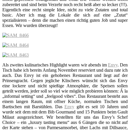
zubereitet und sind beim Verzehr noch recht heiß aber so lecker (!!!).
Eigentlich eine recht simple Idee, nicht zu viele Zutaten und total
basic. Aber ich mag die Lokale die sich auf eine „Zutat“
spezialisieren – denn die machen einen richtig guten Job und super
Essen. Wir wurden überzeugt!
Als zweites kulinarisches Highlight waren wir abends im
Envy
. Den
Tisch habe ich bereits Anfang November reserviert und dazu rate ich
auch. Das Envy ist ein gehobenes Restaurant und liegt auf der
Prinsengracht. Gegen jegliche Klischees wünscht sich das Envy
eine lockere und nicht spießige Atmosphäre, die Speisen sollen
geteilt werden, jeder soll so viel wie möglich probieren können: Á la
„informal setting“ und „feelgood vibes“. Das Restaurant besteht aus
einem langen Raum, mit offner Küche, normalen Tischen und
Bartischen mit Barstühlen. Das
Envy
gibt es seit 10 Jahren und
wurde seit dem mit dem Bib Gourmand und 15 Punkten beim Gault
Milaut ausgezeichnet. Wir bestellten für uns das Envy’s Schef
Choice – ein „luxury tasting menu“ aus 6 Gängen die so nicht auf
der Karte stehen – von Parmesamsorbet, über Lachs mit Dillsauce,