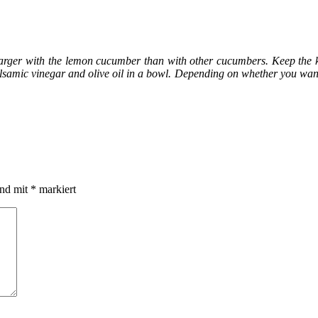
 larger with the lemon cucumber than with other cucumbers. Keep the 
alsamic vinegar and olive oil in a bowl. Depending on whether you want,
ind mit
*
markiert