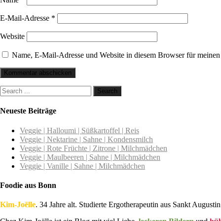
E-Mail-Adresse
*
Website
Name, E-Mail-Adresse und Website in diesem Browser für meinen
Neueste Beiträge
Veggie | Halloumi | Süßkartoffel | Reis
Veggie | Nektarine | Sahne | Kondensmilch
Veggie | Rote Früchte | Zitrone | Milchmädchen
Veggie | Maulbeeren | Sahne | Milchmädchen
Veggie | Vanille | Sahne | Milchmädchen
Foodie aus Bonn
Kim-Joëlle
. 34 Jahre alt. Studierte Ergotherapeutin aus Sankt Augustin