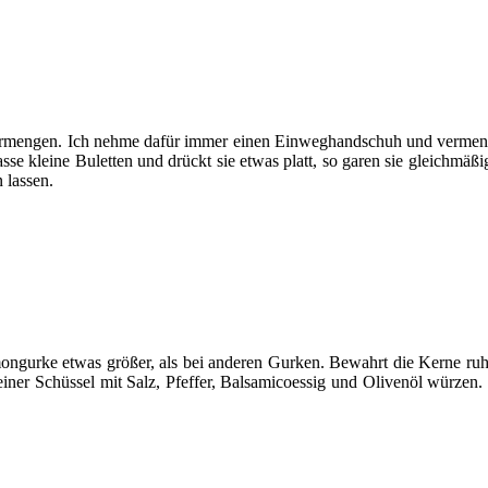
er vermengen. Ich nehme dafür immer einen Einweghandschuh und verme
se kleine Buletten und drückt sie etwas platt, so garen sie gleichmäß
 lassen.
mongurke etwas größer, als bei anderen Gurken. Bewahrt die Kerne ruhi
ner Schüssel mit Salz, Pfeffer, Balsamicoessig und Olivenöl würzen. 